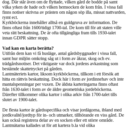
dog. Där står även om de flyttade, vilken gård de bodde på samt
vilka yrken de hade och vilken hemsocken de kom från. I vissa fall
finns notiser skrivna av prästen om någon söp illa, missat nattvarden,
rymt ect.
Kyrkböckerna innehåller alltså en guldgruva av information. De
finns oftast från 1600/tidigt 1700-tal. De kom till för att staten ville
veta rätt beskattning. De är ofta tillgängliga fram tills 1930-talet
innan GDPR sätter stopp.
Vad kan en karta berätta?
Utifrån dem kan vi få husläge, antal gårdsbyggnader i vissa fall,
samt hur miljön omkring såg ut i form av åkrar, skog och ev.
trädgårdsnotiser. Det viktigaste var dock jordens avkastning som
bestämde skattetrycket på gården.
Lantmäteriets kartor, liksom kyrkböckerna, tillkom i ett försök att
hitta en rättvis beskattning. Dock här i form av jordinnehav och inte
mantalspenningar per vuxen. De äldsta karteringarna finns oftast
från 1630-talet i form av de äldre geometriska jordeböckerna.
Därefter tillkommer olika kartor i olika arkiv från 1700-talet tills
slutet av 1900-talet.
De flesta kartor är gårdsspecifika och visar jordägorna, ibland med
jordkvalité/jordtyp för in- och utmarker, tillhörande en viss gård. De
kan också registrera delar av en socken eller ett större område.
Lantmätarna kallades ut för att kartera b.la vid olika