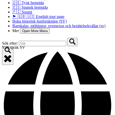
🇩🇪 Tysk hemsida
🇪🇸 Spansk hemsida
🇫🇮 Soumi
🏴󠁧󠁢󠁥󠁮󠁧󠁿 🇬🇧 🇺🇸 English tour page
Boka historisk husforskning (SV)
Barnkalas, möhippor, svensexor och berättelsekvällar (sv)
Mer
Open More Menu
Sök efter:
Välj språk
SV