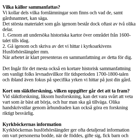
Vilka källor sammanfattas?
Vi kollar dels vilka fornlämningar som finns och vad de, samt
gårdsnamnet, kan säga.
Det största materialet som gås igenom består dock oftast av två olika
delar.
1. Genom att undersöka historiska kartor över området från 1600-
talet tills idag.
2. Gå igenom och skriva av det vi hittar i kyrkoarkivens
Husförhörslängder mm.
När arbetet är klart presenteras en sammanfattning av detta för dig.
Det Ingår för det mesta också en kortare historisk sammanfattning
om vanligt folks levnadsvillkor för tidsperioden 1700-1800-talen
och ibland även fokus på specifika yrken vi hittar på just din gård.
Kort om släktforskning, vilken uppgifter går det att ta fram?
Vid släktforskning, liksom husforskning, kan det vara svårt att veta
vart som är bäst att börja, och hur man ska gå tillväga. Olika
handskrivstilar genom århundraden kan också göra en forskning
riktigt besvärlig.
Kyrkböckernas information
Kyrkböckernas husförhörslängder ger ofta detaljerad information
om vart personerna bodde, när de föddes, gifte sig, fick barn och