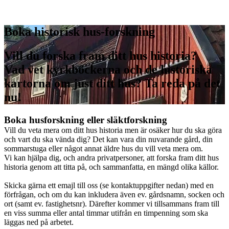
Boka historisk hus-forskning
Vill du forska fram ditt hus historia?
Vad vet kyrkböckerna och de historiska
kartorna om just ditt hus? Ta reda på det
nu!
Boka husforskning eller släktforskning
Vill du veta mera om ditt hus historia men är osäker hur du ska göra
och vart du ska vända dig? Det kan vara din nuvarande gård, din
sommarstuga eller något annat äldre hus du vill veta mera om.
Vi kan hjälpa dig, och andra privatpersoner, att forska fram ditt hus
historia genom att titta på, och sammanfatta, en mängd olika källor.
Skicka gärna ett emajl till oss (se kontaktuppgifter nedan) med en
förfrågan, och om du kan inkludera även ev. gårdsnamn, socken och
ort (samt ev. fastighetsnr). Därefter kommer vi tillsammans fram till
en viss summa eller antal timmar utifrån en timpenning som ska
läggas ned på arbetet.