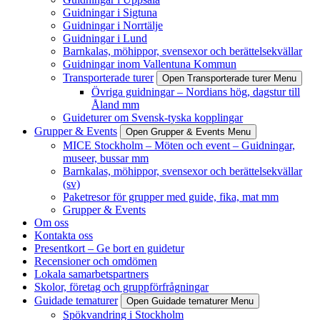
Guidningar i Sigtuna
Guidningar i Norrtälje
Guidningar i Lund
Barnkalas, möhippor, svensexor och berättelsekvällar
Guidningar inom Vallentuna Kommun
Transporterade turer
Open Transporterade turer Menu
Övriga guidningar – Nordians hög, dagstur till
Åland mm
Guideturer om Svensk-tyska kopplingar
Grupper & Events
Open Grupper & Events Menu
MICE Stockholm – Möten och event – Guidningar,
museer, bussar mm
Barnkalas, möhippor, svensexor och berättelsekvällar
(sv)
Paketresor för grupper med guide, fika, mat mm
Grupper & Events
Om oss
Kontakta oss
Presentkort – Ge bort en guidetur
Recensioner och omdömen
Lokala samarbetspartners
Skolor, företag och gruppförfrågningar
Guidade tematurer
Open Guidade tematurer Menu
Spökvandring i Stockholm