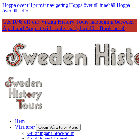
Hoppa över till primär navigering
Hoppa över till innehåll
Hoppa
över till sidfot
Get 10% off our Viking History Tours happening between
April and August with code "earlybird10". Book here!
Hem
Våra turer
Open Våra turer Menu
Guidningar i Stockholm
Guidningar i Uppsala