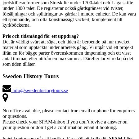
jordskiftesreformer som Storskifte under 1700-talet och Laga skifte
under 1800-talet. De registrerar också gårdsgränser vid tvister,
försäljningar och splittringar av gårdar i mindre enheter. De kan vara
ett spännande, och ofta konstmässigt vackert, komplement till
kyrkböckerna.
Pris och tidsmängd för ett uppdrag?
Det är väldigt svårt att säga, och tiden är beroende på hur mycket
material som upptäckts under arbetets gång. Vi utgår vid ett projekt
ifrån en för bägge parter överenskommen timpenning och ett visst
antal timmar, eller utifrån en maxsumma. Därefter tar vi reda på det
som tiden tillåter.
Sweden History Tours
info@swedenhistorytours.se
No office available, please contact true email or phone for enquirers
or questions.
Please check your SPAM-inbox if you don’t revive a answer on
your question or don’t get a confirmation email if booking.
Inget kontor som går att besöka. Var snäll att kolla ditt SPAM-filter