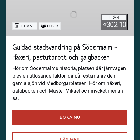
på
Södermalm
FRÅN
-
302.10
kr
1 TIMME
PUBLIK
Häxeri,
pestutbrott
och
Guidad stadsvandring på Södermalm -
galgbacken
Häxeri, pestutbrott och galgbacken
Hör om Södermalms historia, platsen där järnvägen
blev en utlösande faktor. gå på resterna av den
gamla sjön vid Medborgarplatsen. Hör om häxeri,
galgbacken och Mäster Mikael och mycket mer än
så.
BOKA NU
LÄS MER