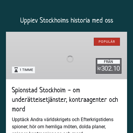
Upplev Stockholms historia med oss
Spionstad
Stockholm
POPULÄR
-
om
FRÅN
underättelsetjänster,
302.10
kr
1 TIMME
kontraagenter
och
mord
Spionstad Stockholm - om
underättelsetjänster, kontraagenter och
mord
Upptäck Andra världskrigets och Efterkrigstidens
spioner; hör om hemliga möten, dolda planer,