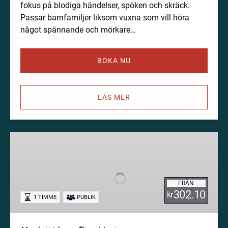
fokus på blodiga händelser, spöken och skräck.
Passar barnfamiljer liksom vuxna som vill höra
något spännande och mörkare…
BOKA NU
LÄS MER
Medeltidens
Stockholm
-
en
FRÅN
stadsvandring
302.10
kr
1 TIMME
PUBLIK
i
Gamla
Stan