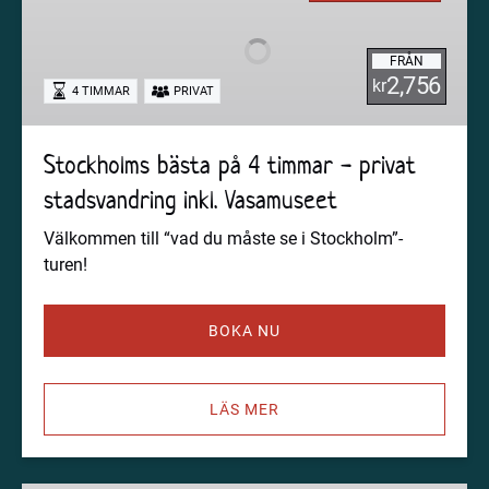
på
4
FRÅN
timmar
2,756
kr
4 TIMMAR
PRIVAT
-
privat
stadsvandring
Stockholms bästa på 4 timmar - privat
inkl.
stadsvandring inkl. Vasamuseet
Vasamuseet
Välkommen till “vad du måste se i Stockholm”-
turen!
BOKA NU
LÄS MER