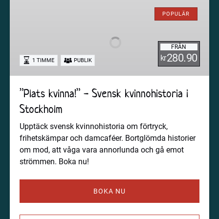
”Plats
kvinna!”
POPULÄR
-
Svensk
FRÅN
kvinnohistoria
280.90
kr
1 TIMME
PUBLIK
i
Stockholm
”Plats kvinna!” - Svensk kvinnohistoria i
Stockholm
Upptäck svensk kvinnohistoria om förtryck,
frihetskämpar och damcaféer. Bortglömda historier
om mod, att våga vara annorlunda och gå emot
strömmen. Boka nu!
BOKA NU