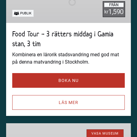
FRÅN
rätters
1,590
kr
PUBLIK
middag
i
Gamla
Food Tour - 3 rätters middag i Gamla
stan,
stan, 3 tim
3
tim
Kombinera en lärorik stadsvandring med god mat
på denna matvandring i Stockholm.
BOKA NU
LÄS MER
Stockholms
bästa
VASA MUSEUM