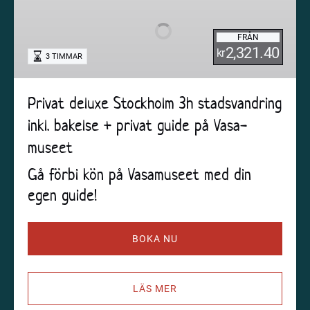
Stockholm
3h
FRÅN
stadsvandring
2,321.40
kr
3 TIMMAR
inkl.
bakelse
+
Privat deluxe Stockholm 3h stadsvandring
privat
inkl. bakelse + privat guide på Vasa-
guide
på
museet
Vasa-
Gå förbi kön på Vasamuseet med din
museet
egen guide!
BOKA NU
LÄS MER