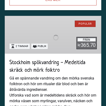
Stockholm
spökvandring
POPULÄR
-
Medeltida
FRÅN
skräck
365.70
kr
2 TIMMAR
PUBLIK
och
mörk
folktro
Stockholm spökvandring - Medeltida
skräck och mörk folktro
Gå en spännande vandring om den mörka svenska
folktron och hör om ritualer där blod och ben är
åtråvärda ingredienser.
Utforska vad som är medeltidens skräck och hör om
mörka väsen som myrlingar, varulven, näcken och