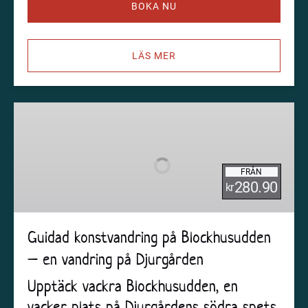
BOKA NU
LÄS MER
Guidad
konstvandring
på
Blockhusudden
FRÅN
–
280.90
kr
en
vandring
på
Guidad konstvandring på Blockhusudden
Djurgården
– en vandring på Djurgården
Upptäck vackra Blockhusudden, en
vacker plats på Djurgårdens södra spets.