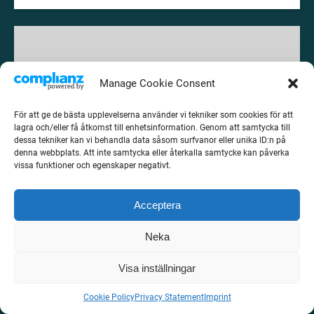
De
dödas
julotta
Manage Cookie Consent
och
FRÅN
annan
265
kr
För att ge de bästa upplevelserna använder vi tekniker som cookies för att
1 TIMME
folktro
lagra och/eller få åtkomst till enhetsinformation. Genom att samtycka till
kring
dessa tekniker kan vi behandla data såsom surfvanor eller unika ID:n på
jul
denna webbplats. Att inte samtycka eller återkalla samtycke kan påverka
De dödas julotta och annan folktro kring
vissa funktioner och egenskaper negativt.
–
jul – en julvandring 1h
en
julvandring
Acceptera
En spännande spökvandring till jul och Lucia. Hör
1h
om de dödas julotta, stjärntåg, julgranens historia,
Neka
mörka folktroväsen som tomten och spännande
folktro kring jul.
Visa inställningar
Cookie Policy
Privacy Statement
Imprint
BOKA NU