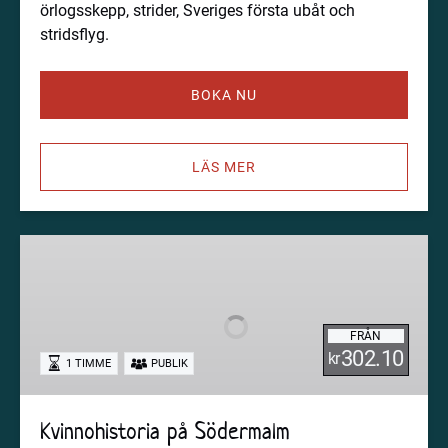
örlogsskepp, strider, Sveriges första ubåt och
stridsflyg.
BOKA NU
LÄS MER
Kvinnohistoria
på
Södermalm
FRÅN
302.10
kr
1 TIMME
PUBLIK
Kvinnohistoria på Södermalm