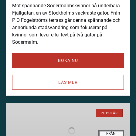
Möt spännande Södermalmskvinnor på underbara
Fjällgatan, en av Stockholms vackraste gator. Från
P O Fogelströms terrass går denna spännande och
annorlunda stadsvandring som fokuserar på
kvinnor som lever eller levt på två gator på
Södermalm.
BOKA NU
LÄS MER
Specialtur
–
POPULÄR
Stockholms
blodiga
FRÅN
historia