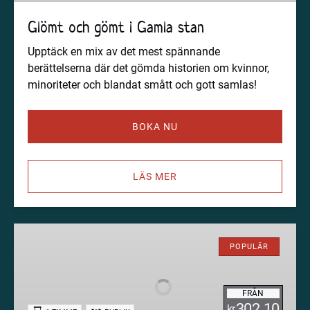
Glömt och gömt i Gamla stan
Upptäck en mix av det mest spännande
berättelserna där det gömda historien om kvinnor,
minoriteter och blandat smått och gott samlas!
BOKA NU
LÄS MER
Spökvandring
på
POPULÄR
Södermalm
-
FRÅN
mörk
302.10
kr