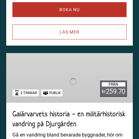
BOKA NU
LÄS MER
Galärvarvets
historia
-
en
FRÅN
militärhistorisk
259.70
kr
2 TIMMAR
PUBLIK
vandring
på
Djurgården
Galärvarvets historia - en militärhistorisk
vandring på Djurgården
Gå en vandring bland bevarade byggnader, hör om