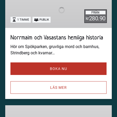
Vasastans
hemliga
FRÅN
historia
280.90
kr
1 TIMME
PUBLIK
Norrmalm och Vasastans hemliga historia
Hör om Spökparken, gruvliga mord och barnhus,
Strindberg och kvarnar…
BOKA NU
LÄS MER
Guidad
stadsvandring