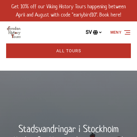
Get 10% off our Viking History Tours happening between
Hoppa över till primär navigering
Hoppa över till innehåll
Hoppa över till sidfot
April and August with code "earlybird10". Book here!
SV
MENY
Välj
språk
ALL TOURS
Stadsvandringar i Stockholm