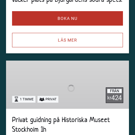
BOKA NU
LÄS MER
Privat
guidning
på
Historiska
FRÅN
Museet
424
kr
1 TIMME
PRIVAT
Stockholm
1h
Privat guidning på Historiska Museet
Stockholm 1h