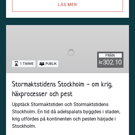
LÄS MER
Stormaktstidens
Stockholm
-
om
FRÅN
krig,
302.10
kr
1 TIMME
PUBLIK
häxprocesser
och
pest
Stormaktstidens Stockholm - om krig,
häxprocesser och pest
Upptäck Stormaktstiden och Stormaktstidens
Stockholm. En tid då adelspalats byggdes i staden,
krig utfördes på kontinenten och pesten härjade i
Stockholm.