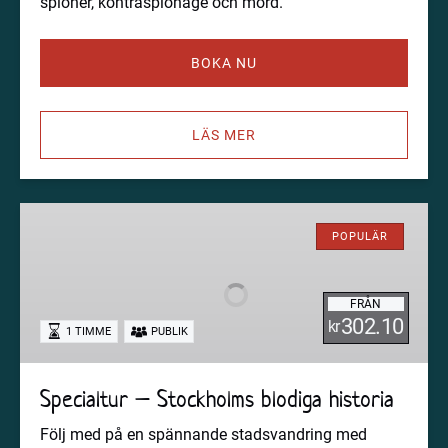
spioner, kontraspionage och mord.
BOKA NU
LÄS MER
Specialtur
–
POPULÄR
Stockholms
blodiga
FRÅN
historia
302.10
kr
1 TIMME
PUBLIK
Specialtur – Stockholms blodiga historia
Följ med på en spännande stadsvandring med