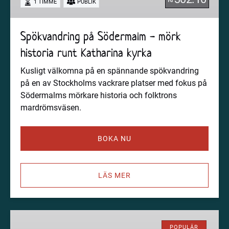
1 TIMME
PUBLIK
historia
runt
Katharina
Spökvandring på Södermalm - mörk
kyrka
historia runt Katharina kyrka
Kusligt välkomna på en spännande spökvandring
på en av Stockholms vackrare platser med fokus på
Södermalms mörkare historia och folktrons
mardrömsväsen.
BOKA NU
LÄS MER
Spionstad
Stockholm
POPULÄR