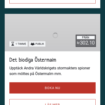
Det
blodiga
Östermalm
FRÅN
302.10
kr
1 TIMME
PUBLIK
Det blodiga Östermalm
Upptäck Andra Världskrigets stormakters spioner
som möttes på Östermalm mm.
BOKA NU
LÄS MER