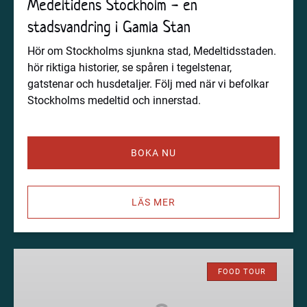
Medeltidens Stockholm - en
stadsvandring i Gamla Stan
Hör om Stockholms sjunkna stad, Medeltidsstaden.
hör riktiga historier, se spåren i tegelstenar,
gatstenar och husdetaljer. Följ med när vi befolkar
Stockholms medeltid och innerstad.
BOKA NU
LÄS MER
Food
Tour
FOOD TOUR
-
3