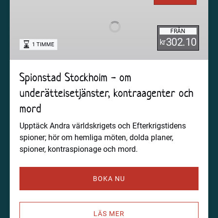
-
om
FRÅN
underättelsetjänster,
302.10
kr
1 TIMME
kontraagenter
och
mord
Spionstad Stockholm - om
underättelsetjänster, kontraagenter och
mord
Upptäck Andra världskrigets och Efterkrigstidens
spioner; hör om hemliga möten, dolda planer,
spioner, kontraspionage och mord.
BOKA NU
LÄS MER