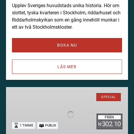
Upplev Sveriges huvudstads unika historia. Hör om
slottet, tyska kvarteren i Stockholm, riddarhuset och
Riddarholmskyrkan som en gång innehöll munkar i
ett av två Stockholmskloster.
BOKA NU
LÄS MER
Glömt
och
SPECIAL
gömt
i
FRÅN
Gamla
302.10
kr
1 TIMME
PUBLIK
stan