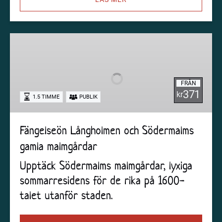
Fängelseön
Långholmen
och
Södermalms
FRÅN
gamla
371
kr
1.5 TIMME
PUBLIK
malmgårdar
Fängelseön Långholmen och Södermalms
gamla malmgårdar
Upptäck Södermalms malmgårdar, lyxiga
sommarresidens för de rika på 1600-
talet utanför staden.