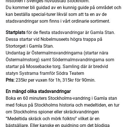
historien i Sveriges huvudstad Stockholm.
Du kommer bli guidad av en kunnig guide på området och
kan beställa special-turer likväl som att ta en av de
stadsvandringar som finns i vårt ordinarie sortiment.
Startplats
för de flesta stadsvandringar är Gamla Stan.
Dessa startar vid Nobelmuseets högra trappa på
S
tortorget i Gamla Stan.
Undantag är Östermalmsvandringarna (startar nära
Östermalmstorg) samt Södermalmsvandringarna som
startar på Mossebacke torg. Samling där är bredvid
statyn Systrarna framför Södra Teatern
Pris:
235kr per vuxen för 1h, 315kr för 90min.
En mängd olika stadsvandringar
Boka en 60 minuters Stockholms-vandring i Gamla stan
med fokus på Stockholms historia och medeltiden, en tur
om Stockholms spioner eller skräckvandringen
“Medeltida skräck och mörk folktro” vilket är en
bästsäljare. Eller kanske en guidning om det blodiga