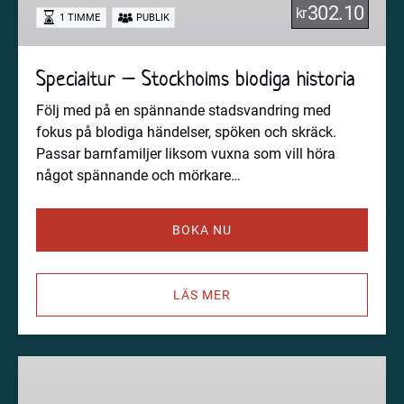
302.10
kr
1 TIMME
PUBLIK
Specialtur – Stockholms blodiga historia
Följ med på en spännande stadsvandring med
fokus på blodiga händelser, spöken och skräck.
Passar barnfamiljer liksom vuxna som vill höra
något spännande och mörkare…
BOKA NU
LÄS MER
Norrmalm
och