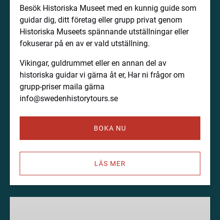
Besök Historiska Museet med en kunnig guide som
guidar dig, ditt företag eller grupp privat genom
Historiska Museets spännande utställningar eller
fokuserar på en av er vald utställning.
Vikingar, guldrummet eller en annan del av
historiska guidar vi gärna åt er, Har ni frågor om
grupp-priser maila gärna
info@swedenhistorytours.se
BOKA NU
LÄS MER
Privat
deluxe