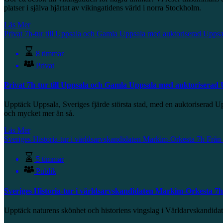
platser i själva hjärtat av vikingatidens värld i norra Stockholm.
Läs Mer
Privat 7h-tur till Uppsala och Gamla Uppsala med auktoriserad Upps
8 timmar
Privat
Privat 7h-tur till Uppsala och Gamla Uppsala med auktoriserad
Upptäck Uppsala, Sveriges fjärde största stad, med en auktoriserad 
och mycket mer än så.
Läs Mer
Sveriges Historia-tur i världsarvskandidaten Markim-Orkesta 7h
Från
5 timmar
Publik
Sveriges Historia-tur i världsarvskandidaten Markim-Orkesta 7h
Upptäck naturens skönhet och historiens vingslag i Världarvskandid