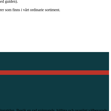
med guiden).
r som finns i vårt ordinarie sortiment.
ikingatiden. Besök en rad spännande, häftiga och ovanligt välbevarade