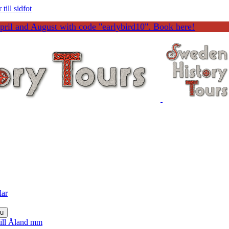
till sidfot
ril and August with code "earlybird10". Book here!
lar
nu
till Åland mm