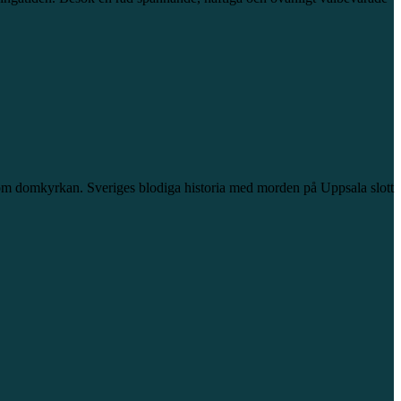
 om domkyrkan. Sveriges blodiga historia med morden på Uppsala slott