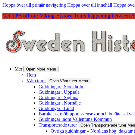
Hoppa över till primär navigering
Hoppa över till innehåll
Hoppa över 
Get 10% off our Viking History Tours happening between Ap
Mer
Open More Menu
Hem
Våra turer
Open Våra turer Menu
Guidningar i Stockholm
Guidningar i Uppsala
Guidningar i Sigtuna
Guidningar i Norrtälje
Guidningar i Lund
Barnkalas, möhippor, svensexor och berättelsekväl
Guidningar inom Vallentuna Kommun
Transporterade turer
Open Transporterade turer Me
Övriga guidningar – Nordians hög, dagstur 