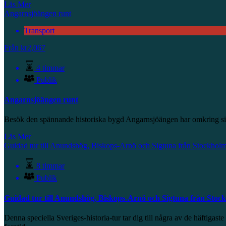
Läs Mer
Angarnsjöängen runt
Transport
Från
kr
2,067
4 timmar
Publik
Angarnsjöängen runt
Besök den spännande historiska bygd Angarnsjöängen har omkring si
Läs Mer
Guidad tur till Anundshög, Biskops-Arnö och Sigtuna från Stockhol
8 timmar
Publik
Guidad tur till Anundshög, Biskops-Arnö och Sigtuna från Stoc
Denna speciella Sveriges-historia-tur tar dig till några av de häftig