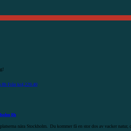
g!
m 8h
Från
kr
4,229.40
kholm 8h
aste platserna nära Stockholm. Du kommer få en stor dos av vacker natu