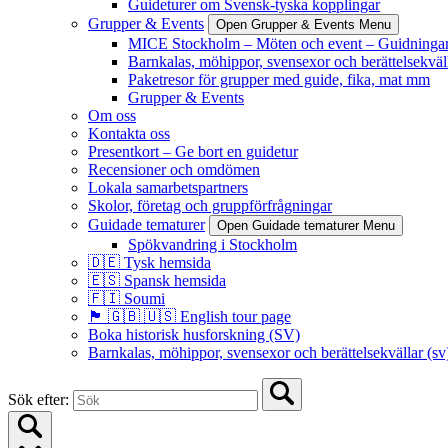
Guideturer om Svensk-tyska kopplingar
Grupper & Events
Open Grupper & Events Menu
MICE Stockholm – Möten och event – Guidningar
Barnkalas, möhippor, svensexor och berättelsekväll
Paketresor för grupper med guide, fika, mat mm
Grupper & Events
Om oss
Kontakta oss
Presentkort – Ge bort en guidetur
Recensioner och omdömen
Lokala samarbetspartners
Skolor, företag och gruppförfrågningar
Guidade tematurer
Open Guidade tematurer Menu
Spökvandring i Stockholm
🇩🇪 Tysk hemsida
🇪🇸 Spansk hemsida
🇫🇮 Soumi
🏴󠁧󠁢󠁥󠁮󠁧󠁿 🇬🇧 🇺🇸 English tour page
Boka historisk husforskning (SV)
Barnkalas, möhippor, svensexor och berättelsekvällar (sv
Sök efter: