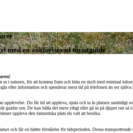
urer
ykel med en auktoriserad turistguide
turen!
ilen ut i naturen, för att komma fram och hitta en skylt med minimal infor
ogla efter information och spenderar mera tid på telefonen än ser själva
 upplevelse. Du får tid att uppleva, njuta och ta in platsen samtidigt s
de guidar om. De kan hålla det mera ytligt eller gå in på djupet om så 
nner uppleva den fantastiska plats du valt att besöka.
atser och får en bättre förståelse för tidsperioden. Dessa transporterade 