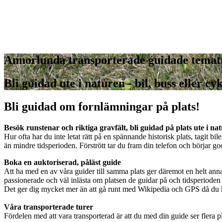
Annorlunda transporterade guidade temat
Bli guidad ute i naturen - bil, buss eller c
Bli guidad om fornlämningar på plats!
Besök runstenar och riktiga gravfält, bli guidad på plats ute i na
Hur ofta har du inte letat rätt på en spännande historisk plats, tagit b
än mindre tidsperioden. Förstrött tar du fram din telefon och börjar go
Boka en auktoriserad, påläst guide
Att ha med en av våra guider till samma plats ger däremot en helt annan
passionerade och väl inlästa om platsen de guidar på och tidsperioden 
Det ger dig mycket mer än att gå runt med Wikipedia och GPS då du hi
Våra transporterade turer
Fördelen med att vara transporterad är att du med din guide ser flera pl