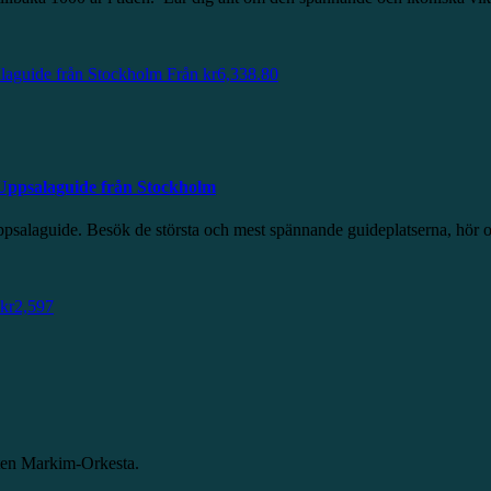
alaguide från Stockholm
Från
kr
6,338.80
 Uppsalaguide från Stockholm
Uppsalaguide. Besök de största och mest spännande guideplatserna, hör
kr
2,597
aten Markim-Orkesta.