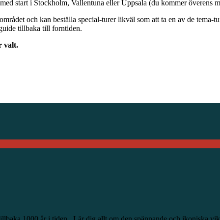
en med start i Stockholm, Vallentuna eller Uppsala (du kommer överens 
det och kan beställa special-turer likväl som att ta en av de tema-ture
de tillbaka till forntiden.
 valt.
s tillbaka 1000 år i tiden. Lär dig allt om den spännande och ikoniska v