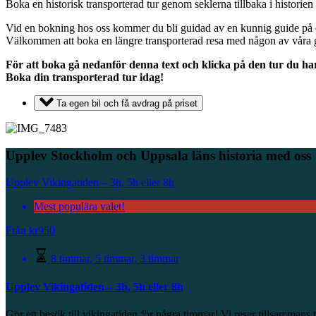
Boka en historisk transporterad tur genom seklerna tillbaka i histori
Vid en bokning hos oss kommer du bli guidad av en kunnig guide på områ
Välkommen att boka en längre transporterad resa med någon av våra gui
För att boka gå nedanför denna text och klicka på den tur du har
Boka din transporterad tur idag!
Ta egen bil och få avdrag på priset
Upplev Stockholm och Uppsala läns historia med oss
Upplev Vikingatiden – 3h, 5h eller 8h
Mest populära valet!
Från
kr
950
8 timmar
,
5 timmar
,
3 timmar
Upplev Vikingatiden – 3h, 5h eller 8h
Gör ett besök till vikingatiden för några timmar! Vi reser tillsamman