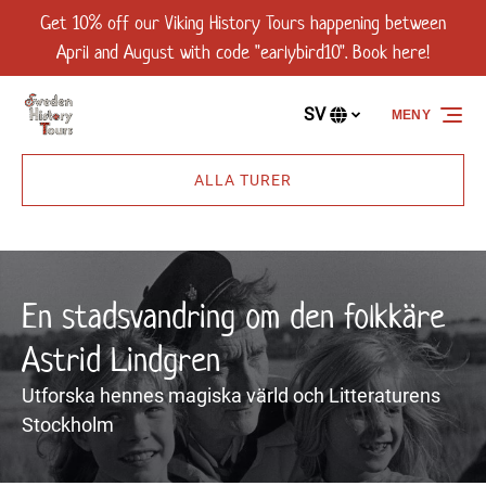
Get 10% off our Viking History Tours happening between
Hoppa över till primär navigering
Hoppa över till innehåll
Hoppa över till sidfot
April and August with code "earlybird10". Book here!
SV
MENY
Välj
språk
ALLA TURER
En stadsvandring om den folkkäre
Astrid Lindgren
Utforska hennes magiska värld och Litteraturens
Stockholm