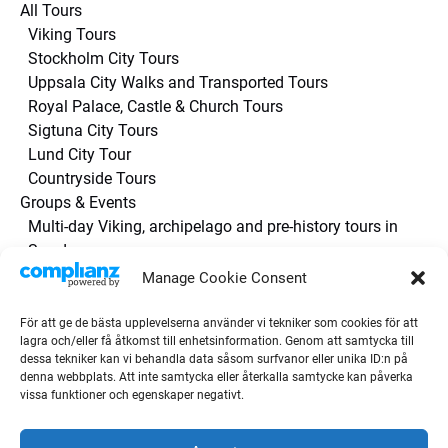
All Tours
Viking Tours
Stockholm City Tours
Uppsala City Walks and Transported Tours
Royal Palace, Castle & Church Tours
Sigtuna City Tours
Lund City Tour
Countryside Tours
Groups & Events
Multi-day Viking, archipelago and pre-history tours in
Sweden
Private tours
Manage Cookie Consent
About Us
Contact Us
För att ge de bästa upplevelserna använder vi tekniker som cookies för att
lagra och/eller få åtkomst till enhetsinformation. Genom att samtycka till
Guest Testimonials / Reviews
dessa tekniker kan vi behandla data såsom surfvanor eller unika ID:n på
Gift cards
denna webbplats. Att inte samtycka eller återkalla samtycke kan påverka
Health and Safety / Q&A
vissa funktioner och egenskaper negativt.
🇩🇪 Deutsch
🇪🇸 Español