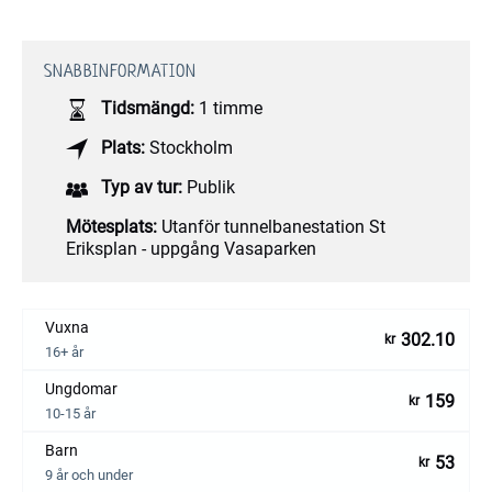
SNABBINFORMATION
Tidsmängd:
1 timme
Plats:
Stockholm
Typ av tur:
Publik
Mötesplats:
Utanför tunnelbanestation St
Eriksplan - uppgång Vasaparken
Vuxna
302.10
kr
16+ år
Ungdomar
159
kr
10-15 år
Barn
53
kr
9 år och under