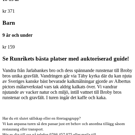
kr
371
Barn
9 år och under
kr
159
Se Runrikets bästa platser med auktoriserad guide!
Vandra från Jarlabankes bro och dess spännande runstenar till Broby
bros unika gravfält. Vandringen går via Täby kyrka där du kan njuta
av Sveriges kanske bäst bevarade kalkmålningar gjorde av Albertus
pictors målarverkstad vars tak aldrig kalkats över. Vi vandrar
njutande av vacker natur och miljö, intill vattnet till Broby bros
runstenar och gravfält. I turen ingår det kaffe och kaka.
Har du ett slutet sällskap eller en företagsgrupp?
Vi kan anpassa turen så den passar just ert behov och anordna tillägg såsom
restaurang eller transport.
Hör av dig till oss på telefon 0766 457 075 eller maila till