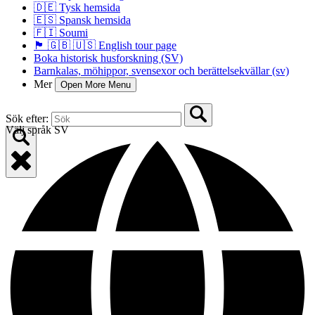
🇩🇪 Tysk hemsida
🇪🇸 Spansk hemsida
🇫🇮 Soumi
🏴󠁧󠁢󠁥󠁮󠁧󠁿 🇬🇧 🇺🇸 English tour page
Boka historisk husforskning (SV)
Barnkalas, möhippor, svensexor och berättelsekvällar (sv)
Mer
Open More Menu
Sök efter:
Välj språk
SV