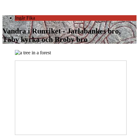
Ingår Fika
Vandra i Runriket - Jarlabankes bro,
Täby kyrka och Broby bro