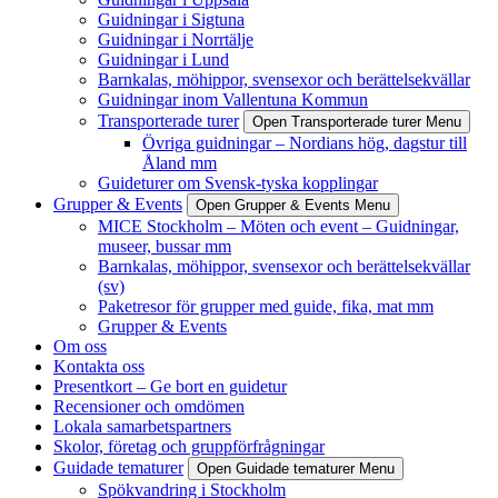
Guidningar i Sigtuna
Guidningar i Norrtälje
Guidningar i Lund
Barnkalas, möhippor, svensexor och berättelsekvällar
Guidningar inom Vallentuna Kommun
Transporterade turer
Open Transporterade turer Menu
Övriga guidningar – Nordians hög, dagstur till
Åland mm
Guideturer om Svensk-tyska kopplingar
Grupper & Events
Open Grupper & Events Menu
MICE Stockholm – Möten och event – Guidningar,
museer, bussar mm
Barnkalas, möhippor, svensexor och berättelsekvällar
(sv)
Paketresor för grupper med guide, fika, mat mm
Grupper & Events
Om oss
Kontakta oss
Presentkort – Ge bort en guidetur
Recensioner och omdömen
Lokala samarbetspartners
Skolor, företag och gruppförfrågningar
Guidade tematurer
Open Guidade tematurer Menu
Spökvandring i Stockholm