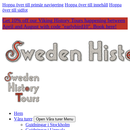
Hoppa över till primär navigering
Hoppa över till innehåll
Hoppa
över till sidfot
Get 10% off our Viking History Tours happening between
April and August with code "earlybird10". Book here!
Hem
Våra turer
Open Våra turer Menu
Guidningar i Stockholm
Guidningar i Uppsala