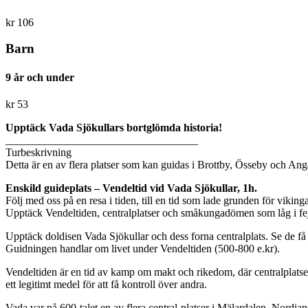
kr
106
Barn
9 år och under
kr
53
Upptäck Vada Sjökullars bortglömda historia!
___________________________________
Turbeskrivning
Detta är en av flera platser som kan guidas i Brottby, Össeby och An
Enskild guideplats – Vendeltid vid Vada Sjökullar, 1h.
Följ med oss på en resa i tiden, till en tid som lade grunden för viking
Upptäck Vendeltiden, centralplatser och småkungadömen som låg i fej
Upptäck doldisen Vada Sjökullar och dess forna centralplats. Se de få
Guidningen handlar om livet under Vendeltiden (500-800 e.kr).
Vendeltiden är en tid av kamp om makt och rikedom, där centralplatse
ett legitimt medel för att få kontroll över andra.
Vada var på 600-talet en av flera central-platser i Mälardalen, Nordi