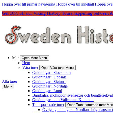
Hoppa över till primär navigering
Hoppa över till innehåll
Hoppa över 
Get 10% off our Viking History Tours happening between Ap
Mer
Open More Menu
Hem
Våra turer
Open Våra turer Menu
Guidningar i Stockholm
Guidningar i Uppsala
Alla turer
Guidningar i Sigtuna
Guidningar i Norrtälje
Meny
Guidningar i Lund
Barnkalas, möhippor, svensexor och berättelsekväl
Guidningar inom Vallentuna Kommun
Transporterade turer
Open Transporterade turer Me
Övriga guidningar – Nordians hög, dagstur 