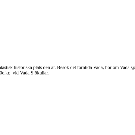
astisk historiska plats den är. Besök det forntida Vada, hör om Vada sjö
00e.kr, vid Vada Sjökullar.