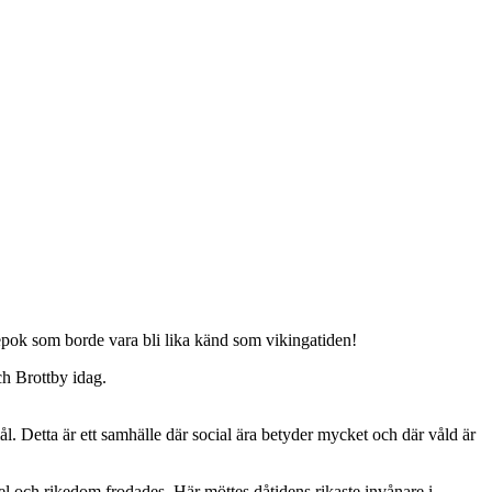
pok som borde vara bli lika känd som vikingatiden!
ch Brottby idag.
 Detta är ett samhälle där social ära betyder mycket och där våld är
el och rikedom frodades. Här möttes dåtidens rikaste invånare i