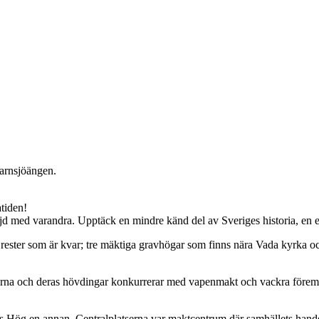
garnsjöängen.
atiden!
d med varandra. Upptäck en mindre känd del av Sveriges historia, en e
 rester som är kvar; tre mäktiga gravhögar som finns nära Vada kyrka o
rna och deras hövdingar konkurrerar med vapenmakt och vackra föremål.
ans Hög en annan. Centralplatserna var maktcentrum där samhällets hand