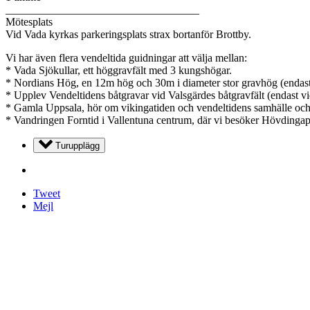
___________________________________
Mötesplats
Vid Vada kyrkas parkeringsplats strax bortanför Brottby.
Vi har även flera vendeltida guidningar att välja mellan:
* Vada Sjökullar, ett höggravfält med 3 kungshögar.
* Nordians Hög, en 12m hög och 30m i diameter stor gravhög (endast
* Upplev Vendeltidens båtgravar vid Valsgärdes båtgravfält (endast vi
* Gamla Uppsala, hör om vikingatiden och vendeltidens samhälle oc
* Vandringen Forntid i Vallentuna centrum, där vi besöker Hövdinga
Turupplägg
Tweet
Mejl