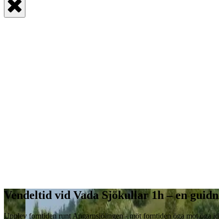
Vendeltid vid Vada Sjökullar 1h – en guidn
Upplev forntiden runt Angarnsjöängen - möt forntiden öga mot öga i