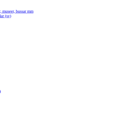
, museer, bussar mm
ar (sv)
)