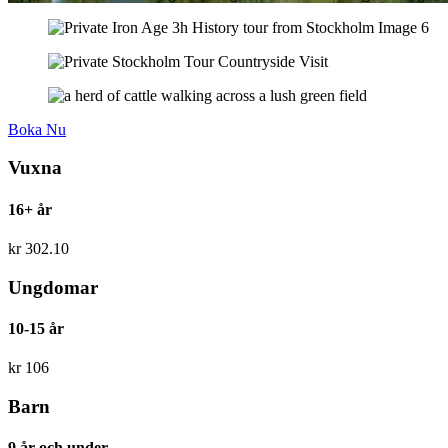
Boka Nu
Vuxna
16+ år
kr
302.10
Ungdomar
10-15 år
kr
106
Barn
9 år och under