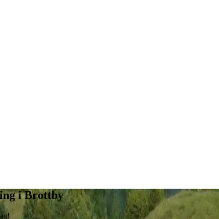
ing i Brottby
dag!