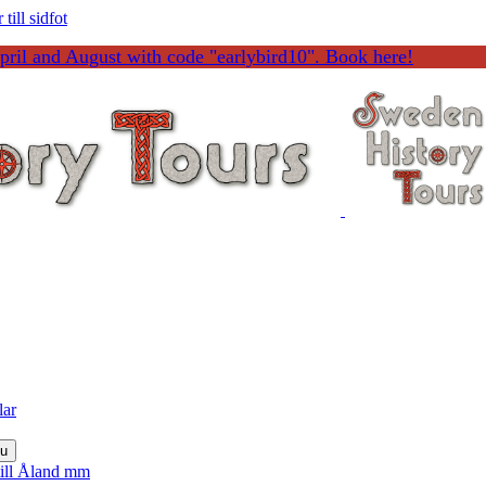
till sidfot
ril and August with code "earlybird10". Book here!
lar
nu
till Åland mm