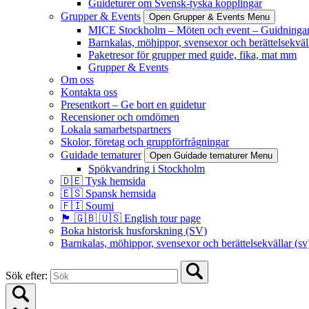
Guideturer om Svensk-tyska kopplingar
Grupper & Events
Open Grupper & Events Menu
MICE Stockholm – Möten och event – Guidningar
Barnkalas, möhippor, svensexor och berättelsekväll
Paketresor för grupper med guide, fika, mat mm
Grupper & Events
Om oss
Kontakta oss
Presentkort – Ge bort en guidetur
Recensioner och omdömen
Lokala samarbetspartners
Skolor, företag och gruppförfrågningar
Guidade tematurer
Open Guidade tematurer Menu
Spökvandring i Stockholm
🇩🇪 Tysk hemsida
🇪🇸 Spansk hemsida
🇫🇮 Soumi
🏴󠁧󠁢󠁥󠁮󠁧󠁿 🇬🇧 🇺🇸 English tour page
Boka historisk husforskning (SV)
Barnkalas, möhippor, svensexor och berättelsekvällar (sv
Sök efter: