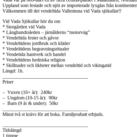
Uppland som festade och njöt av importerade lyxglas från kontinenten
Välkommen till det vendeltida Vallentuna vid Vada sjökullar!!
Vid Vada Sjökullar hör du om
* Storgården vid Vada
* Långhundraleden – järnålderns “motorväg”
* Vendeltida fester och gåvor
* Vendeltidens jordbruk och kläder
* Vendeltidens begravningsritualer
* Vendetida hantverk och handel
* Vendeltidens hedniska religion
* Skillnader och likheter mellan vendeltid och vikingatid
Längd: 1h.
___________________________________
Priser
– Vuxen (16+ år): 240kr
– Ungdom (10-15 år): 90kr
– Barn (9 år & under): 50kr
___________________________________
Minst två st krävs för att boka. Familjerabatt erbjuds.
___________________________________
Tidslängd
1 timme