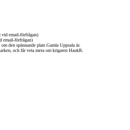
 vid email-förfrågan)
d email-förfrågan)
h om den spännande plats Gamla Uppsala är.
parken, och får veta mera om krigaren HaukR.